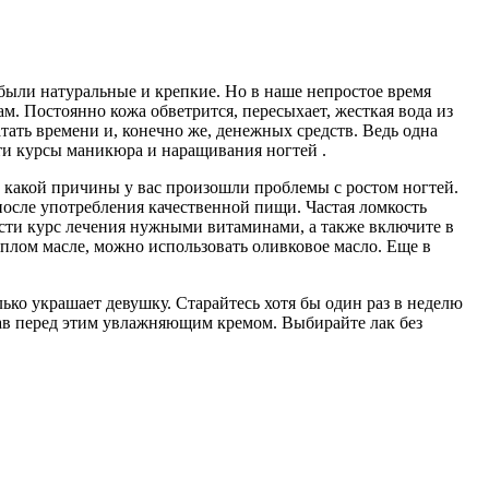
были натуральные и крепкие. Но в наше непростое время
м. Постоянно кожа обветрится, пересыхает, жесткая вода из
атать времени и, конечно же, денежных средств. Ведь одна
йти курсы маникюра и наращивания ногтей .
а какой причины у вас произошли проблемы с ростом ногтей.
после употребления качественной пищи. Частая ломкость
вести курс лечения нужными витаминами, а также включите в
плом масле, можно использовать оливковое масло. Еще в
ко украшает девушку. Старайтесь хотя бы один раз в неделю
ав перед этим увлажняющим кремом. Выбирайте лак без