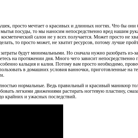
шек, просто мечтает о красивых и длинных ногтях. Что бы они 
в мытья посуды, то мы наносим непосредственно вред нашим рука
 косметический салон не у всех получается. Может просто не хв
делать, то просто может, не хватит ресурсов, потому лучше про
е затраты будут минимальными. Но сначала нужно разобрать из-з
етесь на протяжении дня. Много чего зависит непосредственно 
 особенно кальция и калия. Потому вам просто необходимо, про
пользовать в домашних условия ванночки, приготовленные на те
и.
лностью нормальные. Ведь правильный и красивый маникюр толь
овать легкими движениями растирать ногтевую пластину, смаз
 до крайних и ужасных последствий.