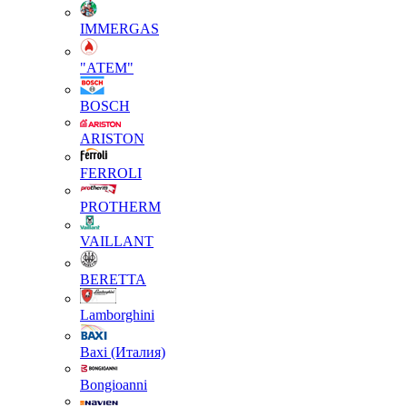
IMMERGAS
"АТЕМ"
BOSCH
ARISTON
FERROLI
PROTHERM
VAILLANT
BERETTA
Lamborghini
Baxi (Италия)
Вongioanni