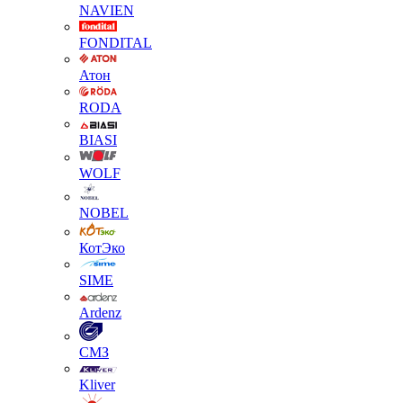
NAVIEN
FONDITAL
Атон
RODA
BIASI
WOLF
NOBEL
КотЭко
SIME
Ardenz
СМЗ
Kliver