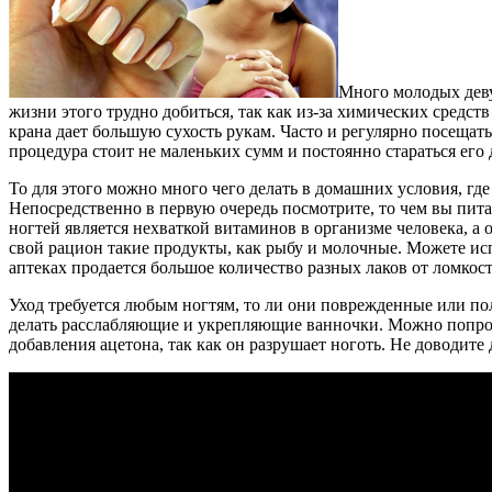
Много молодых деву
жизни этого трудно добиться, так как из-за химических средст
крана дает большую сухость рукам. Часто и регулярно посещать
процедура стоит не маленьких сумм и постоянно стараться его 
То для этого можно много чего делать в домашних условия, гд
Непосредственно в первую очередь посмотрите, то чем вы пита
ногтей является нехваткой витаминов в организме человека, а
свой рацион такие продукты, как рыбу и молочные. Можете ис
аптеках продается большое количество разных лаков от ломкост
Уход требуется любым ногтям, то ли они поврежденные или по
делать расслабляющие и укрепляющие ванночки. Можно попроб
добавления ацетона, так как он разрушает ноготь. Не доводите