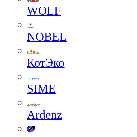
WOLF
NOBEL
КотЭко
SIME
Ardenz