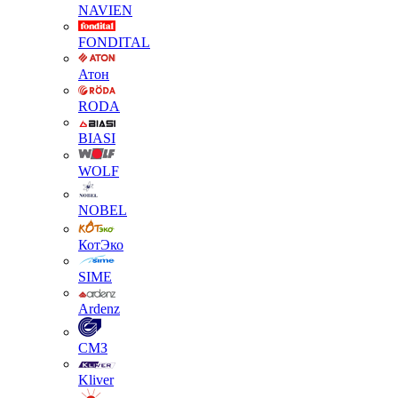
NAVIEN
FONDITAL
Атон
RODA
BIASI
WOLF
NOBEL
КотЭко
SIME
Ardenz
СМЗ
Kliver