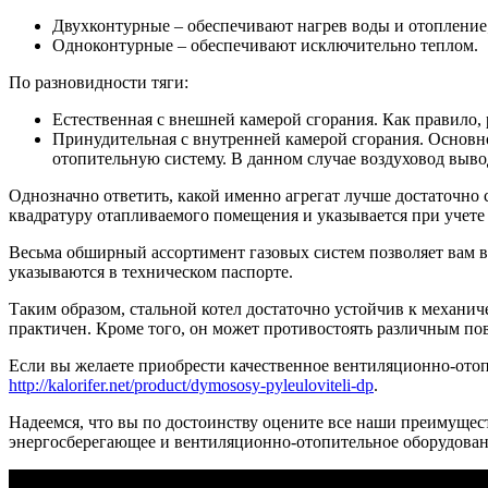
Двухконтурные – обеспечивают нагрев воды и отопление
Одноконтурные – обеспечивают исключительно теплом.
По разновидности тяги:
Естественная с внешней камерой сгорания. Как правило,
Принудительная с внутренней камерой сгорания. Основн
отопительную систему. В данном случае воздуховод выво
Однозначно ответить, какой именно агрегат лучше достаточно 
квадратуру отапливаемого помещения и указывается при учете
Весьма обширный ассортимент газовых систем позволяет вам вы
указываются в техническом паспорте.
Таким образом, стальной котел достаточно устойчив к механи
практичен. Кроме того, он может противостоять различным пов
Если вы желаете приобрести качественное вентиляционно-отоп
http://kalorifer.net/product/dymososy-pyleuloviteli-dp
.
Надеемся, что вы по достоинству оцените все наши преимуществ
энергосберегающее и вентиляционно-отопительное оборудован