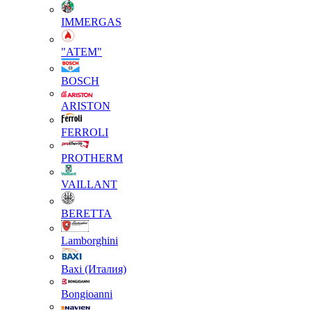
IMMERGAS
"АТЕМ"
BOSCH
ARISTON
FERROLI
PROTHERM
VAILLANT
BERETTA
Lamborghini
Baxi (Италия)
Вongioanni