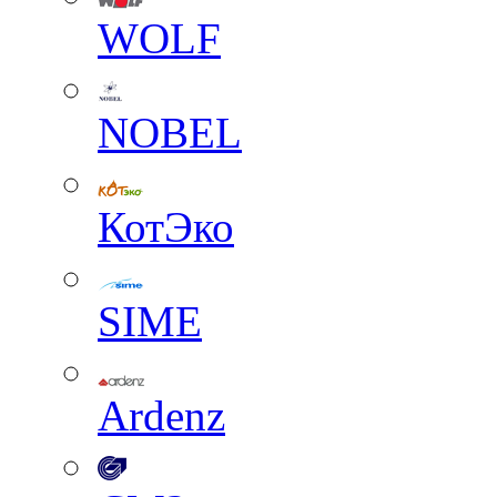
WOLF
NOBEL
КотЭко
SIME
Ardenz