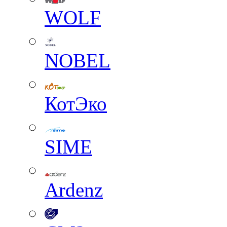
WOLF
NOBEL
КотЭко
SIME
Ardenz