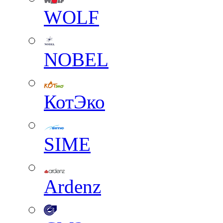
WOLF
NOBEL
КотЭко
SIME
Ardenz