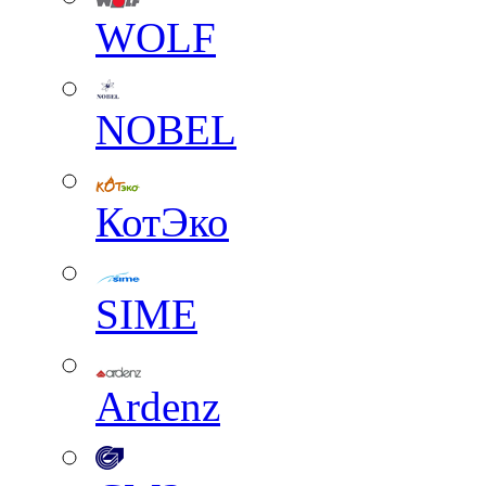
WOLF
NOBEL
КотЭко
SIME
Ardenz