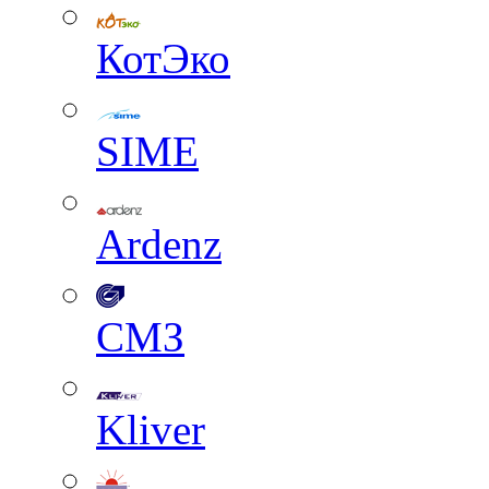
КотЭко
SIME
Ardenz
СМЗ
Kliver