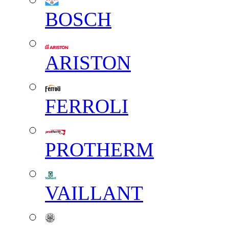
BOSCH
ARISTON
FERROLI
PROTHERM
VAILLANT