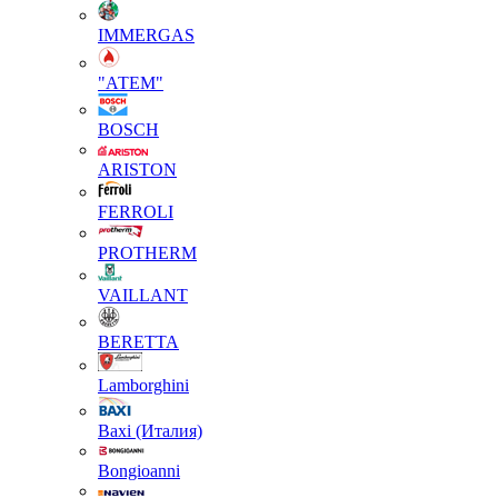
IMMERGAS
"АТЕМ"
BOSCH
ARISTON
FERROLI
PROTHERM
VAILLANT
BERETTA
Lamborghini
Baxi (Италия)
Вongioanni