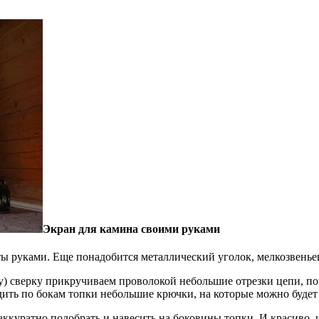
Экран для камина своими руками
ы руками. Еще понадобится металлический уголок, мелкозвеньев
у) сверку прикручиваем проволокой небольшие отрезки цепи, по
удить по бокам топки небольшие крючки, на которые можно будет
аккуратно подобрать и навесить на боковины топки. И красиво, 