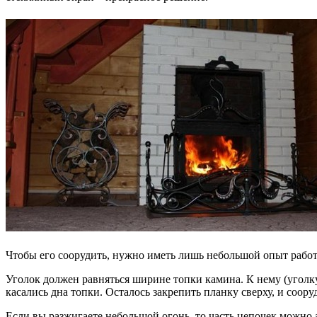
Чтобы его соорудить, нужно иметь лишь небольшой опыт работ
Уголок должен равняться ширине топки камина. К нему (уголк
касались дна топки. Осталось закрепить планку сверху, и соор
Если вы разжигаете небольшой огонь, то часть цепочек можно 