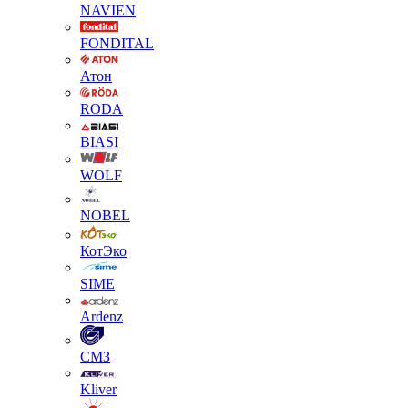
NAVIEN
FONDITAL
Атон
RODA
BIASI
WOLF
NOBEL
КотЭко
SIME
Ardenz
СМЗ
Kliver