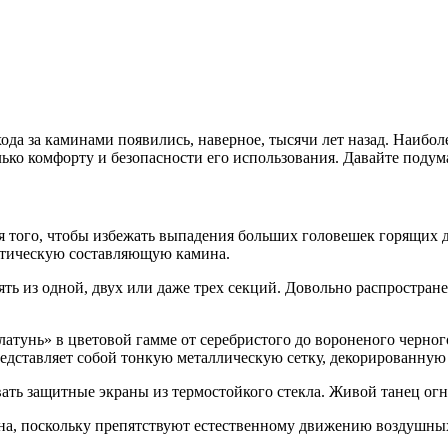
ода за каминами появились, наверное, тысячи лет назад. Наибол
олько комфорту и безопасности его использования. Давайте подум
я того, чтобы избежать выпадения больших головешек горящих 
етическую составляющую камина.
ть из одной, двух или даже трех секций. Довольно распростран
тунь» в цветовой гамме от серебристого до вороненого черного
редставляет собой тонкую металлическую сетку, декорированну
вать защитные экраны из термостойкого стекла. Живой танец огн
, поскольку препятствуют естественному движению воздушных м