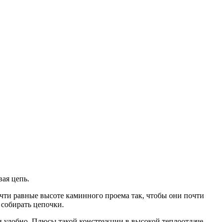
ая цепь.
чти равные высоте каминного проема так, чтобы они почти
 собирать цепочки.
и удобно. Плюсы такой конструкции в высокой теплоотдаче,