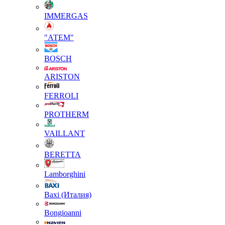
IMMERGAS
"АТЕМ"
BOSCH
ARISTON
FERROLI
PROTHERM
VAILLANT
BERETTA
Lamborghini
Baxi (Италия)
Вongioanni