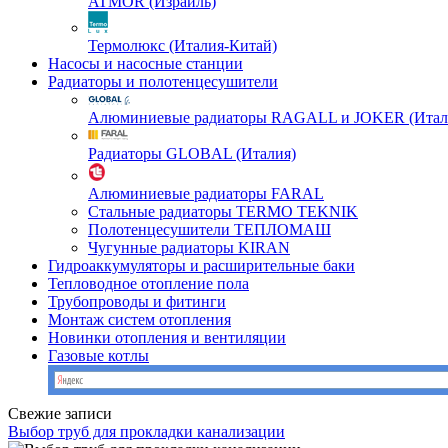
ATMOR (Израиль)
Термолюкс (Италия-Китай)
Насосы и насосные станции
Радиаторы и полотенцесушители
Алюминиевые радиаторы RAGALL и JOKER (Итал
Радиаторы GLOBAL (Италия)
Алюминиевые радиаторы FARAL
Стальные радиаторы TERMO TEKNIK
Полотенцесушители ТЕПЛОМАШ
Чугунные радиаторы KIRAN
Гидроаккумуляторы и расширительные баки
Тепловодное отопление пола
Трубопроводы и фитинги
Монтаж систем отопления
Новинки отопления и вентиляции
Газовые котлы
Свежие записи
Выбор труб для прокладки канализации