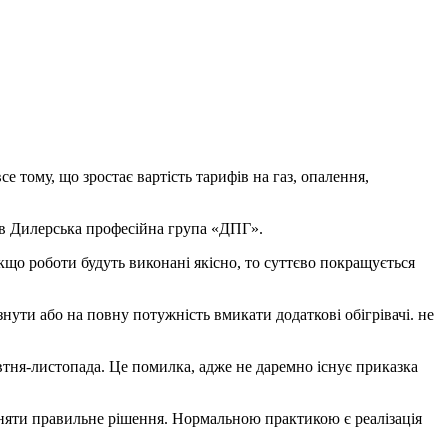
е тому, що зростає вартість тарифів на газ, опалення,
ів Дилерська професійна група «ДПГ».
кщо роботи будуть виконані якісно, то суттєво покращується
ути або на повну потужність вмикати додаткові обігрівачі. не
тня-листопада. Це помилка, адже не даремно існує приказка
йняти правильне рішення. Нормальною практикою є реалізація