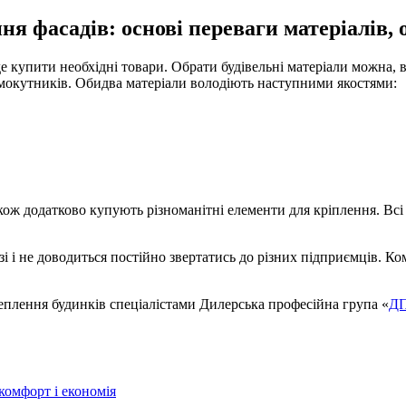
ння фасадів: основі переваги матеріалів
е купити необхідні товари. Обрати будівельні матеріали можна, 
рямокутників. Обидва матеріали володіють наступними якостями:
кож додатково купують різноманітні елементи для кріплення. Всі
і не доводиться постійно звертатись до різних підприємців. Ком
еплення будинків спеціалістами Дилерська професійна група «
Д
омфорт і економія