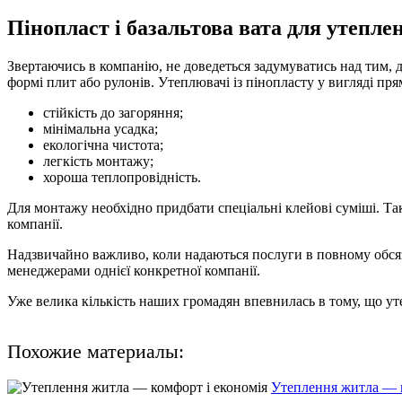
Пінопласт і базальтова вата для утепле
Звертаючись в компанію, не доведеться задумуватись над тим, д
формі плит або рулонів. Утеплювачі із пінопласту у вигляді п
стійкість до загоряння;
мінімальна усадка;
екологічна чистота;
легкість монтажу;
хороша теплопровідність.
Для монтажу необхідно придбати спеціальні клейові суміші. Та
компанії.
Надзвичайно важливо, коли надаються послуги в повному обсязі 
менеджерами однієї конкретної компанії.
Уже велика кількість наших громадян впевнилась в тому, що ут
Похожие материалы:
Утеплення житла — к