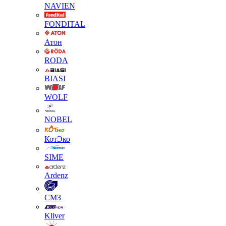
NAVIEN
FONDITAL
Атон
RODA
BIASI
WOLF
NOBEL
КотЭко
SIME
Ardenz
СМЗ
Kliver