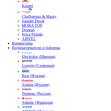
Kospel
Chaffoteaux & Maury
Saunier Duval
MORA TOP
Demrad
Nova Florida
AIRFEL
Конвекторы
Водонагреватели и бойлеры
Electrolux (Швеция)
Gorenje (Словения)
Baxi (Италия)
Ariston (Италия)
Термекс (Россия)
Atlantic (Франция)