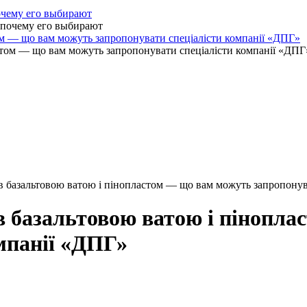
очему его выбирают
ом — що вам можуть запропонувати спеціалісти компанії «ДПГ»
в базальтовою ватою і пінопластом — що вам можуть запропонув
в базальтовою ватою і пінопл
мпанії «ДПГ»