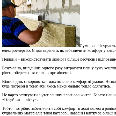
Суми, які фігурують
електроенергію. Є два варіанти, як забезпечити комфорт у влас
Перший – використовувати якомога більше ресурсів і відповід
Безумовно, вигідніше одного разу витратити певну суму коштів
рівень збереження тепла в приміщенні.
Відповідно, створюються максимально комфортні умови. Незважа
буде потреби в тому, аби якось максимально тепло одягатись.
Не варто затягувати з утепленням власного житла. Багато наш
«Готуй сані влітку».
Тобто, потрібно забезпечити собі комфорт в домі якомога рані
будівельних матеріалів такої категорії навесні і влітку за більш