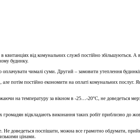
 в квитанціях від комунальних служб постійно збільшуються. А вс
ному будинку.
но оплачувати чималі суми. Другий – замовити утеплення будинк
, але потім постійно економити на оплаті комунальних послуг. Я
ючи на температуру за вікном в -25…-20°С, не доведеться мерзн
их громадян відкладають виконання таких робіт приблизно до жов
ше. Не доведеться поспішати, можна все грамотно обдумати, при
 низькими цінами.