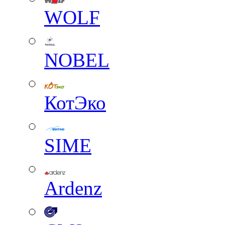
WOLF
NOBEL
КотЭко
SIME
Ardenz