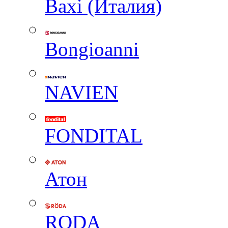
Baxi (Италия)
Вongioanni
NAVIEN
FONDITAL
Атон
RODA