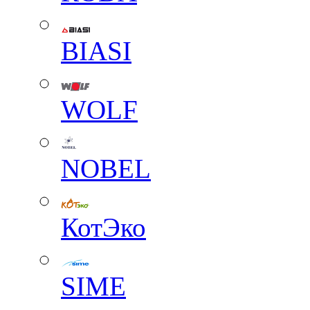
BIASI
WOLF
NOBEL
КотЭко
SIME