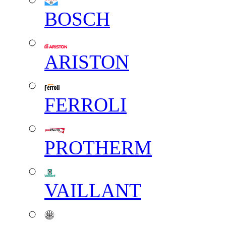
BOSCH
ARISTON
FERROLI
PROTHERM
VAILLANT