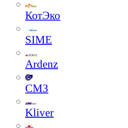
КотЭко
SIME
Ardenz
СМЗ
Kliver