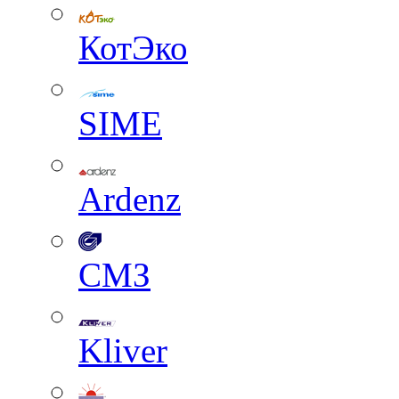
КотЭко
SIME
Ardenz
СМЗ
Kliver