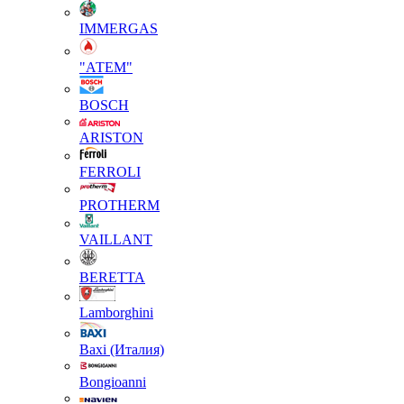
IMMERGAS
"АТЕМ"
BOSCH
ARISTON
FERROLI
PROTHERM
VAILLANT
BERETTA
Lamborghini
Baxi (Италия)
Вongioanni