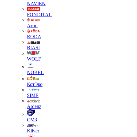
NAVIEN
FONDITAL
Атон
RODA
BIASI
WOLF
NOBEL
КотЭко
SIME
Ardenz
СМЗ
Kliver