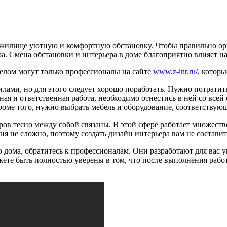
м жилище уютную и комфортную обстановку. Чтобы правильно орг
а. Смена обстановки и интерьера в доме благоприятно влияет на
делом могут только профессионалы на сайте
www.z-int.ru/
, котор
ми, но для этого следует хорошо поработать. Нужно потратить 
ная и ответственная работа, необходимо отнестись в ней со все
 Кроме того, нужно выбрать мебель и оборудование, соответству
ов тесно между собой связаны. В этой сфере работает множеств
я не сложно, поэтому создать дизайн интерьера вам не составит
 дома, обратитесь к профессионалам. Они разработают для вас у
ете быть полностью уверены в том, что после выполнения работ