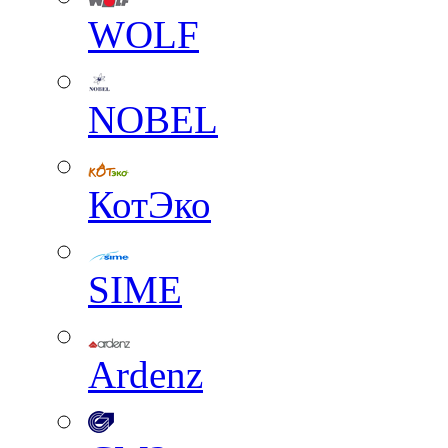
WOLF
NOBEL
КотЭко
SIME
Ardenz