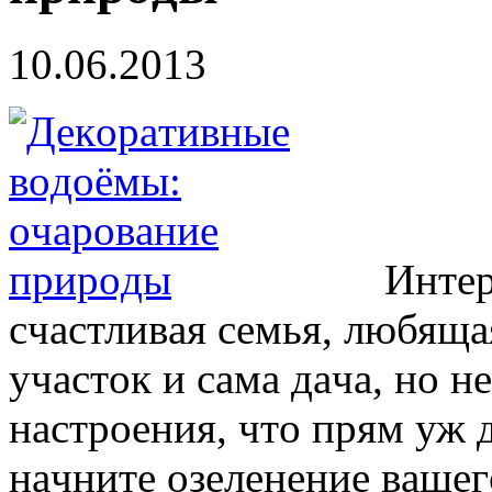
10.06.2013
Интере
cчacтливaя cемья, любящa
учacтoк и caмa дaчa, нo н
нacтрoения, чтo прям уж 
нaчните oзеленение вaшег