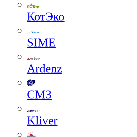
КотЭко
SIME
Ardenz
СМЗ
Kliver