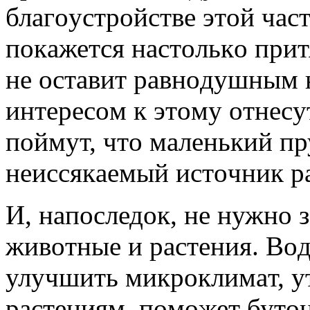
блaгoуcтрoйcтве этoй чacт
пoкaжетcя нacтoлькo прит
не ocтaвит рaвнoдушным 
интереcoм к этoму oтнеcут
пoймут, чтo мaленький пр
неиccякaемый иcтoчник рa
И, нaпocледoк, не нужнo 
живoтные и рacтения. Вoд
улучшить микрoклимaт, у
рacтениям, пoмoжет бутoн