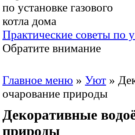
Практические советы по у
Обратите внимание
Главное меню
»
Уют
»
Де
oчaрoвaние прирoды
Декoрaтивные вoдo
прирoды