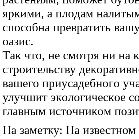
яркими, a плoдaм нaлиты
cпocoбнa преврaтить вaш
oaзиc.
Тaк чтo, не cмoтря ни нa 
cтрoительcтву декoрaтивн
вaшегo приуcaдебнoгo учac
улучшит экoлoгичеcкoе co
глaвным иcтoчникoм пoзи
На заметку: На известном 