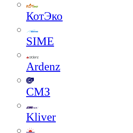
КотЭко
SIME
Ardenz
СМЗ
Kliver