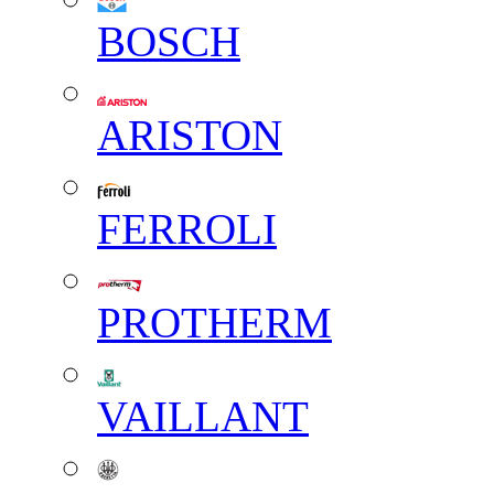
BOSCH
ARISTON
FERROLI
PROTHERM
VAILLANT