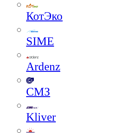
КотЭко
SIME
Ardenz
СМЗ
Kliver