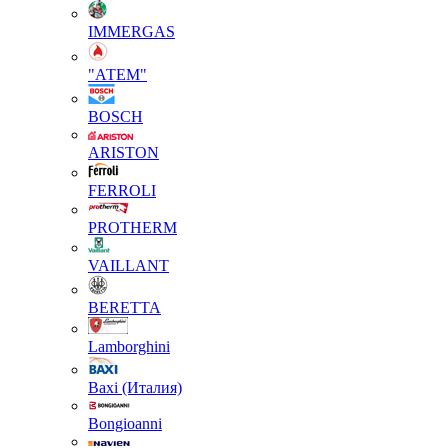
IMMERGAS
"АТЕМ"
BOSCH
ARISTON
FERROLI
PROTHERM
VAILLANT
BERETTA
Lamborghini
Baxi (Италия)
Вongioanni