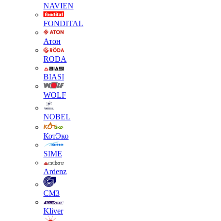
NAVIEN
FONDITAL
Атон
RODA
BIASI
WOLF
NOBEL
КотЭко
SIME
Ardenz
СМЗ
Kliver