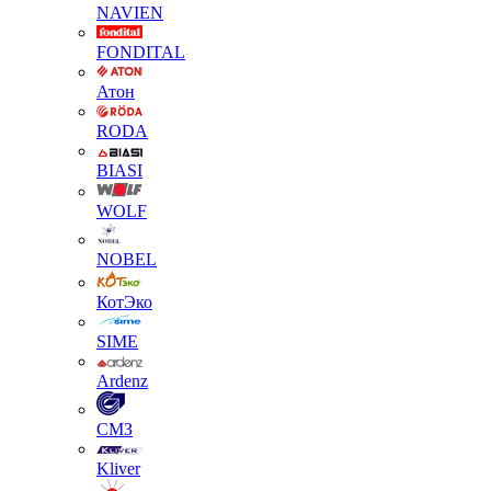
NAVIEN
FONDITAL
Атон
RODA
BIASI
WOLF
NOBEL
КотЭко
SIME
Ardenz
СМЗ
Kliver