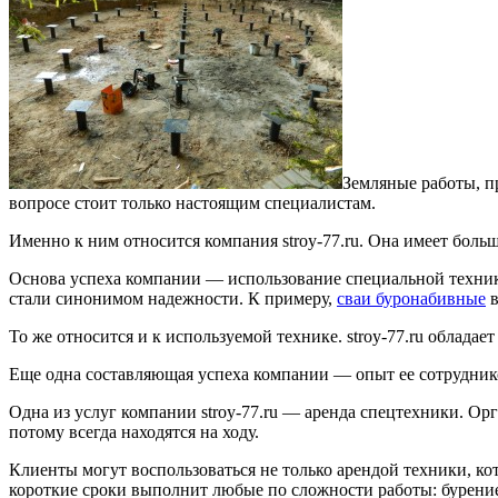
Земляные работы, п
вопросе стоит только настоящим специалистам.
Именно к ним относится компания stroy-77.ru. Она имеет бол
Основа успеха компании — использование специальной техники 
стали синонимом надежности. К примеру,
сваи буронабивные
в
То же относится и к используемой технике. stroy-77.ru облад
Еще одна составляющая успеха компании — опыт ее сотрудник
Одна из услуг компании stroy-77.ru — аренда спецтехники. Ор
потому всегда находятся на ходу.
Клиенты могут воспользоваться не только арендой техники, ко
короткие сроки выполнит любые по сложности работы: бурени