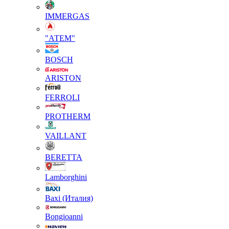
IMMERGAS
"АТЕМ"
BOSCH
ARISTON
FERROLI
PROTHERM
VAILLANT
BERETTA
Lamborghini
Baxi (Италия)
Вongioanni