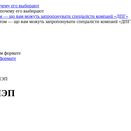
очему его выбирают
ом — що вам можуть запропонувати спеціалісти компанії «ДПГ»
 формате
 ЛЭП
 ЛЭП