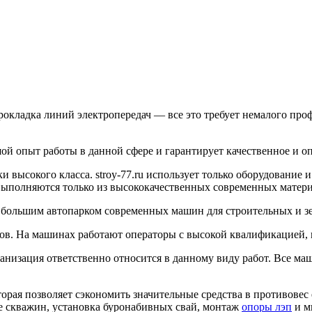
рокладка линий электропередач — все это требует немалого про
ьшой опыт работы в данной сфере и гарантирует качественное и
высокого класса. stroy-77.ru использует только оборудование 
ыполняются только из высококачественных современных матери
ает большим автопарком современных машин для строительных и з
ов. На машинах работают операторы с высокой квалификацией, 
ганизация ответственно относится в данному виду работ. Все м
торая позволяет сэкономить значительные средства в противове
е скважин, установка буронабивных свай, монтаж
опоры лэп
и м