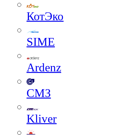
КотЭко
SIME
Ardenz
СМЗ
Kliver