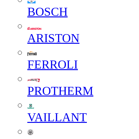
BOSCH
ARISTON
FERROLI
PROTHERM
VAILLANT