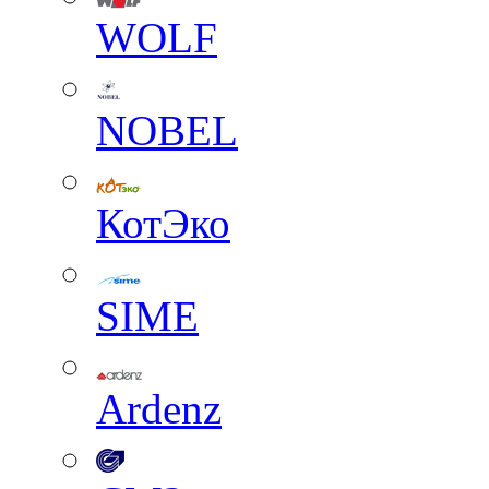
WOLF
NOBEL
КотЭко
SIME
Ardenz