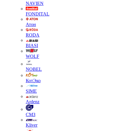
NAVIEN
FONDITAL
Атон
RODA
BIASI
WOLF
NOBEL
КотЭко
SIME
Ardenz
СМЗ
Kliver