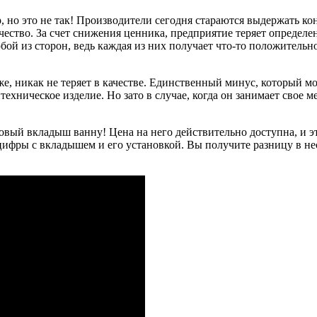
р, но это не так! Производители сегодня стараются выдержать
ество. За счет снижения ценника, предприятие теряет определен
ой из сторон, ведь каждая из них получает что-то положительно
же, никак не теряет в качестве. Единственный минус, который м
ехническое изделие. Но зато в случае, когда он занимает свое ме
вый вкладыш ванну! Цена на него действительно доступна, и э
цифры с вкладышем и его установкой. Вы получите разницу в нес