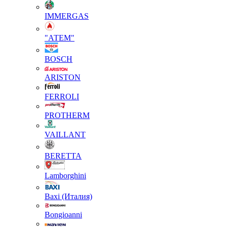
IMMERGAS
"АТЕМ"
BOSCH
ARISTON
FERROLI
PROTHERM
VAILLANT
BERETTA
Lamborghini
Baxi (Италия)
Вongioanni