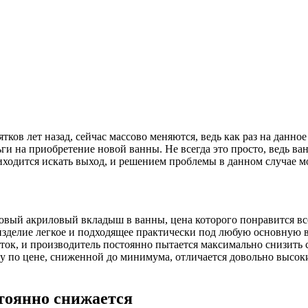
тков лет назад, сейчас массово меняются, ведь как раз на данн
ги на приобретение новой ванны. Не всегда это просто, ведь ва
приходится искать выход, и решением проблемы в данном случае м
 новый акриловый вкладыш в ванны, цена которого понравится 
зделие легкое и подходящее практически под любую основную ва
оток, и производитель постоянно пытается максимально снизить
у по цене, сниженной до минимума, отличается довольно высоки
тоянно снижается