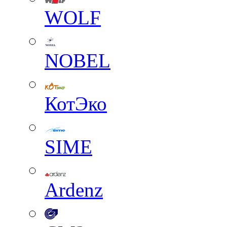
WOLF
NOBEL
КотЭко
SIME
Ardenz