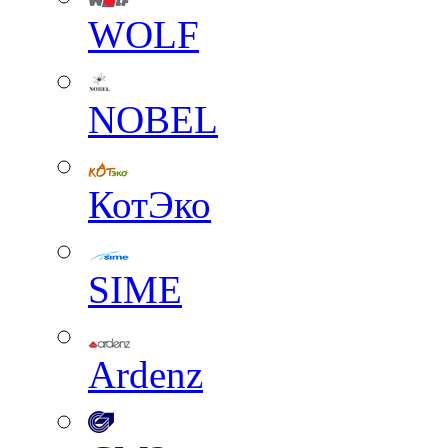
WOLF
NOBEL
КотЭко
SIME
Ardenz