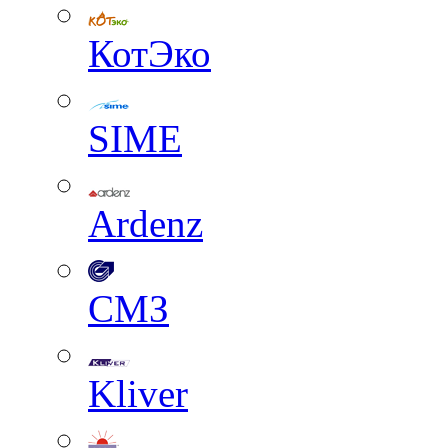
КотЭко
SIME
Ardenz
СМЗ
Kliver