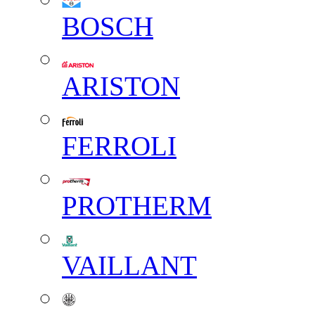
BOSCH
ARISTON
FERROLI
PROTHERM
VAILLANT