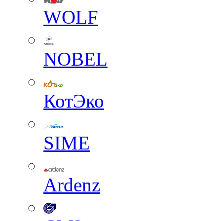
WOLF
NOBEL
КотЭко
SIME
Ardenz