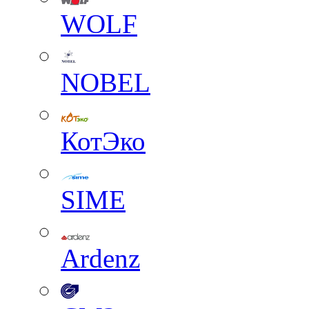
WOLF
NOBEL
КотЭко
SIME
Ardenz