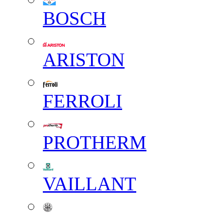
BOSCH
ARISTON
FERROLI
PROTHERM
VAILLANT