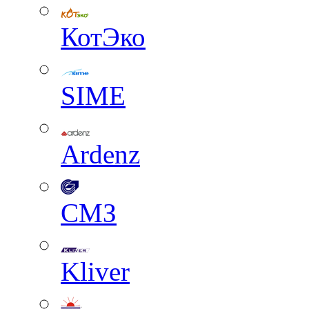
КотЭко
SIME
Ardenz
СМЗ
Kliver