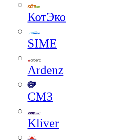
КотЭко
SIME
Ardenz
СМЗ
Kliver