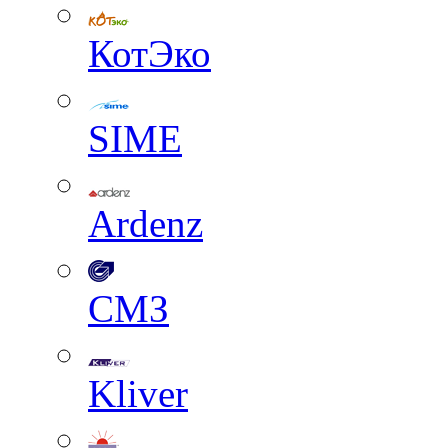
КотЭко
SIME
Ardenz
СМЗ
Kliver