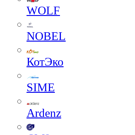
WOLF
NOBEL
КотЭко
SIME
Ardenz