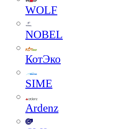
WOLF
NOBEL
КотЭко
SIME
Ardenz