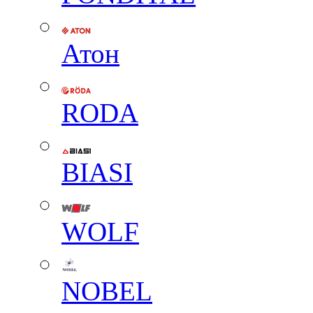
Атон
RODA
BIASI
WOLF
NOBEL