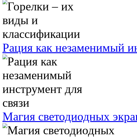
Рация как незаменимый ин
Магия светодиодных экра