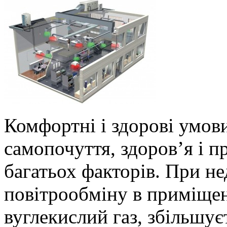
Комфортні і здорові умови
самопочуття, здоров’я і п
багатьох факторів. При н
повітрообміну в приміще
вуглекислий газ, збільшу