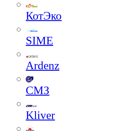
КотЭко
SIME
Ardenz
СМЗ
Kliver