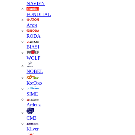
NAVIEN
FONDITAL
Атон
RODA
BIASI
WOLF
NOBEL
КотЭко
SIME
Ardenz
СМЗ
Kliver