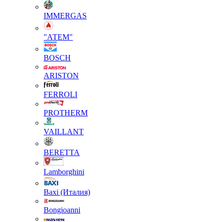
IMMERGAS
"АТЕМ"
BOSCH
ARISTON
FERROLI
PROTHERM
VAILLANT
BERETTA
Lamborghini
Baxi (Италия)
Вongioanni