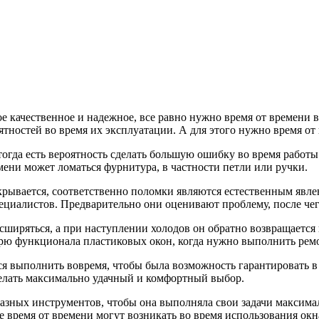
ое качественное и надежное, все равно нужно время от времени
тностей во время их эксплуатации. А для этого нужно время от 
тогда есть вероятность сделать большую ошибку во время работы
мени может ломаться фурнитура, в частности петли или ручки.
ткрывается, соответственно поломки являются естественным явл
пециалистов. Предварительно они оценивают проблему, после ч
сширяться, а при наступлении холодов он обратно возвращается 
ю функционала пластиковых окон, когда нужно выполнить ремо
ся выполнить вовремя, чтобы была возможность гарантировать 
елать максимально удачный и комфортный выбор.
зных инструментов, чтобы она выполняла свои задачи максимал
 время от времени могут возникать во время использования окн