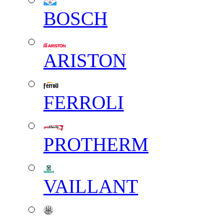
BOSCH
ARISTON
FERROLI
PROTHERM
VAILLANT