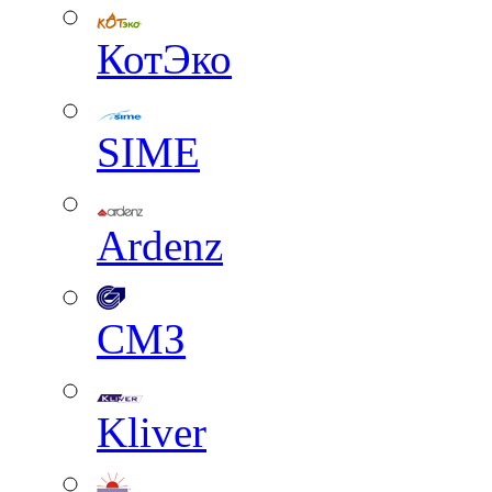
КотЭко
SIME
Ardenz
СМЗ
Kliver