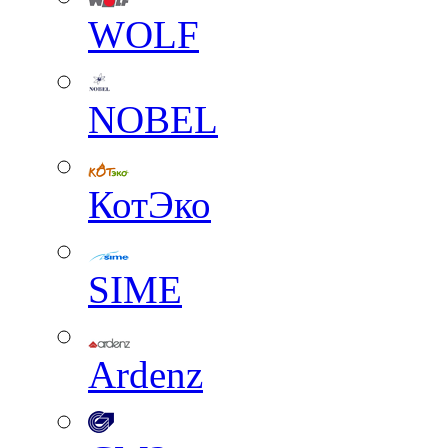
WOLF
NOBEL
КотЭко
SIME
Ardenz