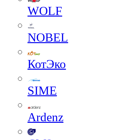
WOLF
NOBEL
КотЭко
SIME
Ardenz