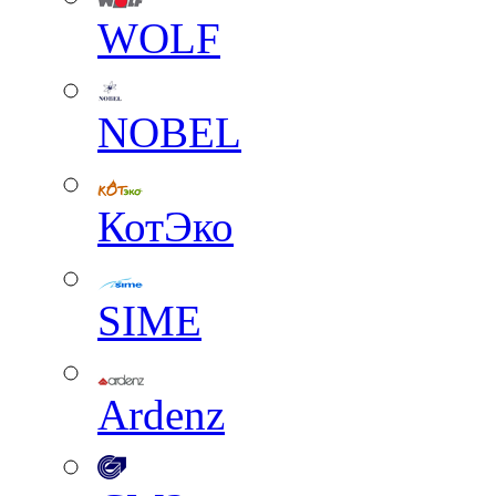
WOLF
NOBEL
КотЭко
SIME
Ardenz