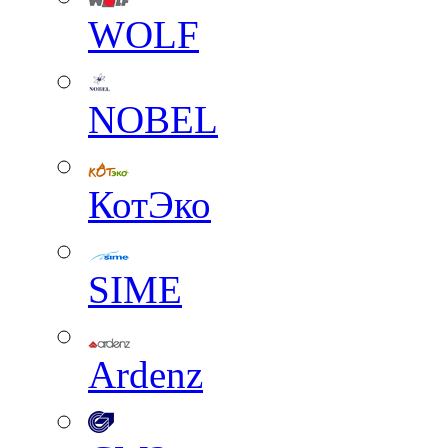
WOLF
NOBEL
КотЭко
SIME
Ardenz