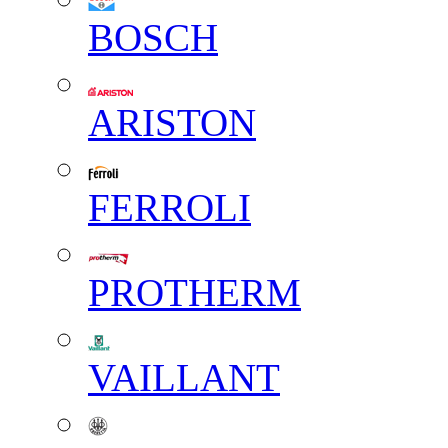
BOSCH
ARISTON
FERROLI
PROTHERM
VAILLANT