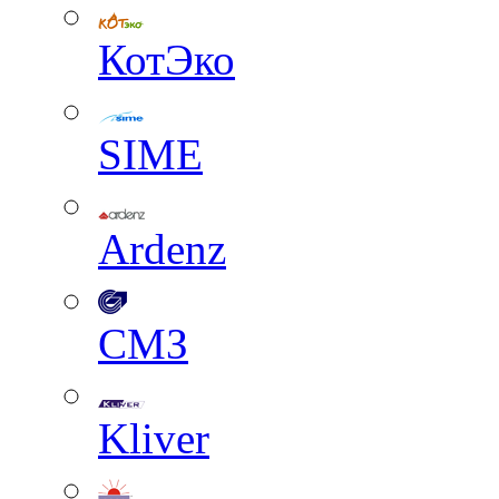
КотЭко
SIME
Ardenz
СМЗ
Kliver