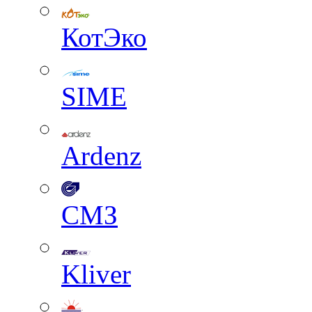
КотЭко
SIME
Ardenz
СМЗ
Kliver