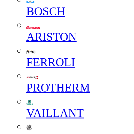
BOSCH
ARISTON
FERROLI
PROTHERM
VAILLANT