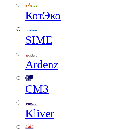
КотЭко
SIME
Ardenz
СМЗ
Kliver