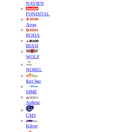
NAVIEN
FONDITAL
Атон
RODA
BIASI
WOLF
NOBEL
КотЭко
SIME
Ardenz
СМЗ
Kliver