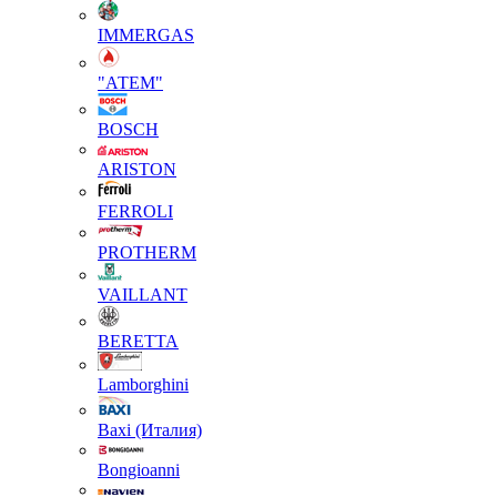
IMMERGAS
"АТЕМ"
BOSCH
ARISTON
FERROLI
PROTHERM
VAILLANT
BERETTA
Lamborghini
Baxi (Италия)
Вongioanni