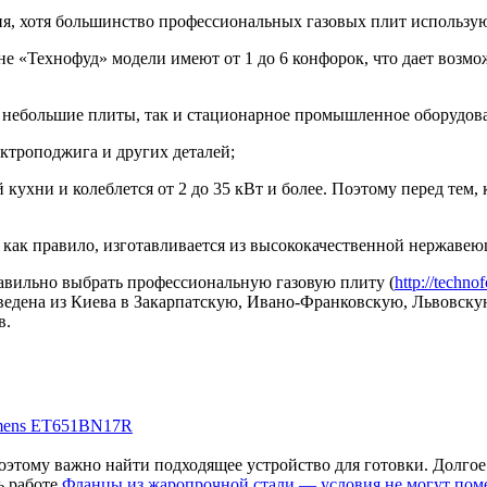
я, хотя большинство профессиональных газовых плит использую
е «Технофуд» модели имеют от 1 до 6 конфорок, что дает возмо
е небольшие плиты, так и стационарное промышленное оборудов
ктроподжига и других деталей;
й кухни и колеблется от 2 до 35 кВт и более. Поэтому перед тем,
 как правило, изготавливается из высококачественной нержавею
авильно выбрать профессиональную газовую плиту (
http://techn
зведена из Киева в Закарпатскую, Ивано-Франковскую, Львовску
в.
emens ET651BN17R
тому важно найти подходящее устройство для готовки. Долгое в
Фланцы из жаропрочной стали — условия не могут пом