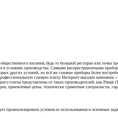
общественного питания, будь то большой ресторан или точка пр
ия в условиях производства. Самыми распространенными прибор
орых других условий, но всё же газовые приборы более востреб
профессиональную газовую плиту. Интернет-магазин компании «
го плиты представлены от таких производителей, как Pimak (Турц
укции, приемлемые цены, технически грамотные специалисты, г
ует проанализировать условия ее использования и основные зада