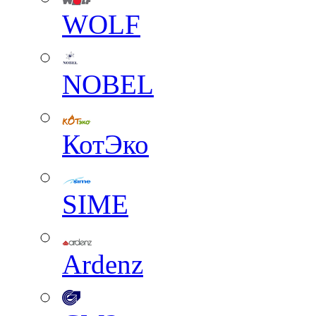
WOLF
NOBEL
КотЭко
SIME
Ardenz