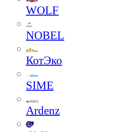
WOLF
NOBEL
КотЭко
SIME
Ardenz