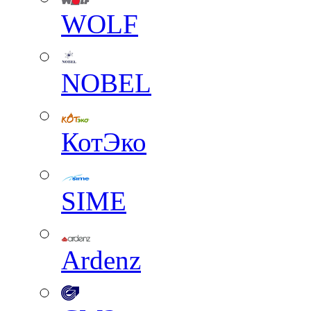
WOLF
NOBEL
КотЭко
SIME
Ardenz