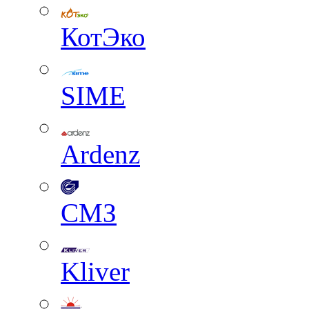
КотЭко
SIME
Ardenz
СМЗ
Kliver