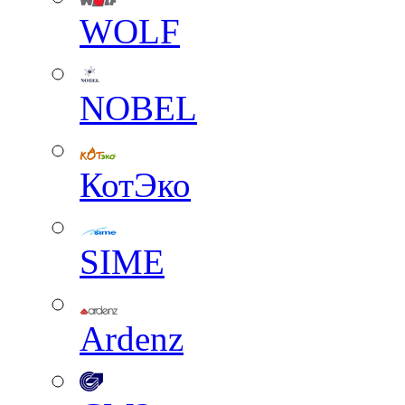
WOLF
NOBEL
КотЭко
SIME
Ardenz